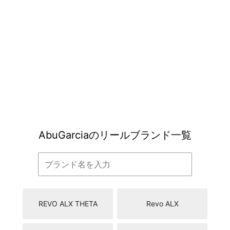
向上させるための設計「ロケットラインマネジメントシ
ステムTM」といった、コストにおける妥協を許さない細
部までのこだわりに感動を覚えますし、アブガルシア独
自の「カーボンマトリックスドラグ」においては、滑ら
かでかつ高いドラグ力が掛けられると評判が良いです。
またハイエンドモデルである「ZENON」は同社の最高技
術を最大限に搭載されており、初心者だけでなく、上級
者にも満足されている人気のブランドです。
AbuGarciaのリールブランド一覧
REVO ALX THETA
Revo ALX