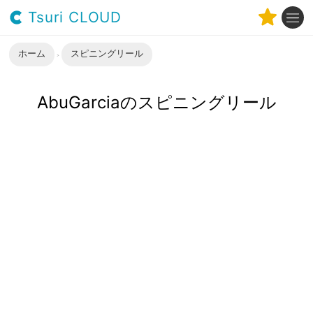
Tsuri CLOUD
ホーム
スピニングリール
AbuGarciaのスピニングリール
AbuGarciaの特徴
アブガルシアリールの最大の特徴はその低価格という優
れたコストパフォーマンスにあります。これから本格的
に釣りを始めるエントリークラスとしての人気は非常に
高く、頻繁にリールの比較対象に入ってきます。安価と
言えど、その性能の高さは確かなもので、競合他社に引
けを取りません。ボールベアリング全体に撥水処理を施
した「Salt Shield TM ベアリング」や飛距離を最大限に