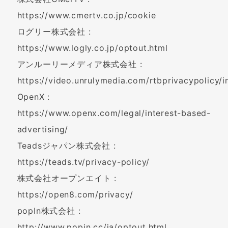
https://www.cmertv.co.jp/cookie
ログリー株式会社 :
https://www.logly.co.jp/optout.html
アンルーリーメディア株式会社 :
https://video.unrulymedia.com/rtbprivacypolicy/i
OpenX :
https://www.openx.com/legal/interest-based-
advertising/
Teadsジャパン株式会社 :
https://teads.tv/privacy-policy/
株式会社オープンエイト :
https://open8.com/privacy/
popIn株式会社 :
http://www.popin.cc/ja/optout.html