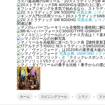
コスパ最高峰のSWリール「20ストラディックSW 4
オフショアジギングを本気で始めるなら、ストラディッ
写真出典: シマノ
ジギング入門の汎用リール！20ストラディックSW8
写真出典: シマノ
関連記事
シマノのレバーブレーキリール全種類を価格順に解
シマノスピニングリールのメンテナス方法は！？基
シマノリールを高級順に並べたランク表【随時更新
シマノ「ヴァンフォード」は2020年の業界最大級
写真出典: VANFORD（ヴ
シマノの「コアソリッド」と「クイックレスポンス
シマノ・ダイワリールの番手を比較！番手からの選
ホーム
スピニングリール
シマノ
スト