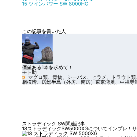
15 ツインパワー SW 8000HG
この記事を書いた人
価値ある1本を求めて！
モト助
マグロ類、青物、シーバス、ヒラメ、トラウト類
相模湾、房総半島（外房、南房）東京湾奧、中禅寺
ストラディック SW関連記事
18ストラディックSW5000XGについてインプレ