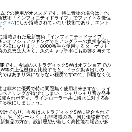
ームでの使用がオススメです。特に青物の場合は、他
新技術「インフィニティドライブ」でファイトを優位
ックSW
にしか搭載されていない技術であり、エント
す。
Wに搭載された最新技術「インフィニティドライブ」
多いオフショアジギングでもアングラーの負担を減ら
る様になります。8000番手を使用するターゲット
術の恩恵は大きく、魚のキャッチ率にも影響を与えて
能です。今回のストラディックSWはオフショアでの
SW等の上位機種と比較すると、ドラグ動き出しの
釣ではあまり気にならない程度ですので、問題なく使
性は非常に優秀で特に問題無く使用出来ますが、ライ
ルベアリングが錆びてしまい、シャリシャリ音が発生
搭載されボディ、ラインローラー共に海水に対する耐
する様にしましょう。
設計であり、今後はストラディックSWに統合されて
ト」や「Xシールド」も非搭載の為、
同じ価格帯での
は新製品の方が、設計思想が新しく高性能な場合が多