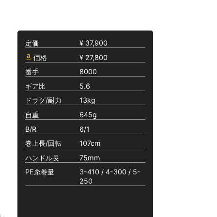
定価
¥ 37,900
価格
¥ 27,800
番手
8000
ギア比
5.6
ドラグ/耐力
13kg
自重
645g
B/R
6/1
巻上長/回転
107cm
ハンドル長
75mm
PE糸巻量
3-410 / 4-300 / 5-
250
G」