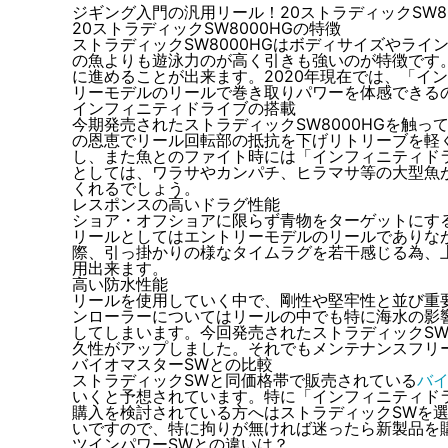
ジギング入門の汎用リール！20ストラディックSW8
20ストラディックSW8000HGの特徴
ストラディックSW8000HGはボディサイズやラ
の魚よりも遊泳力のが高く引きも強いのが特徴です
に進めることが出来ます。2020年現在では、「イ
リーモデルのリールで巻き取りパワーを体感できる
インフィニティドライブの搭載
今期発売されたストラディックSW8000HGを触
の恩恵でリール回転部の抵抗を下げリトリーブを軽
し、また魚とのファイト時には「インフィニティド
としては、ワラサやカンパチ、ヒラマサ等の大型魚
くれるでしょう。
レスポンスの高いドラグ性能
ショア・オフショアに限らず青物をターゲットにす
リールとしてはエントリーモデルのリールでありな
際、引っ掛かりの様なタイムラグを若干感じる為、
用出来ます。
高い防水性能
リールを使用していく中で、剛性や堅牢性と並び重
ンローラーについてはリールの中でも特に海水の影
してしまいます。今回発売されたストラディックS
久性がアップしました。それでもメンテナンスフリ
バイオマスターSWとの比較
ストラディックSWと同価格帯で販売されている
バイ
いくと予想されています。特に「インフィニティドラ
購入を検討されている方へはストラディックSWを
いですので、特に拘りが無ければ迷ったら新製品を
ツインパワーSWとの違いは？