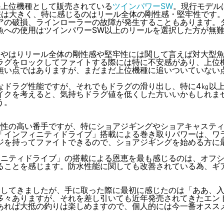
の上位機種として販売されている
ツインパワーSW
。現行モデル
差は大きく、特に感じるのはリール全体の剛性感・堅牢性です。
アの破損、ラインローラーの故障が発生することもあります。タ
魚への使用はツインパワーSW以上のリールを選択した方が無
、やはりリール全体の剛性感や堅牢性には関して言えば対大型魚
ラグをロックしてファイトする際には特に不安感があり、上位
無い点ではありますが、まだまだ上位機種に追いついていない
なドラグ性能ですが、それでもドラグの滑り出し、特に4㎏以
イクを考えると、気持ちドラグ値を低くした方いいかもしれま
う。
用性の高い番手ですが、特にショアジギングやショアキャスティ
「インフィニティドライブ」搭載による巻き取りパワーは、ワ
ジを持ってファイトできるので、ショアジギングを始める方に
ニティドライブ」の搭載による恩恵を最も感じるのは、オフシ
ることを感じます。防水性能に関しても改善されている為、ギ
紹介してきましたが、手に取った際に最初に感じたのは「ああ、
多々ありますが、それを差し引いても近年発売されてきたエン
あれば大抵の釣りは楽しめます
ので、個人的には今一番オスス