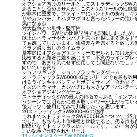
オフショア向けのリールとしてストラディックSW
あることは否めませんが、この2つのリールの性能
が非常に重要で、ファイト中にハンドルの折れ、ギ
サやカンパチ、キハダマグロと言った
パワーの強い
気になる点
対大型魚との剛性・堅牢性
ツインパワーSWとの比較説明でも記載しましたが
以上のヒラマサやカンパチと言った根に走る魚をド
ても感じてしまいます。価格差を考慮すると致し方
ドラグ滑り出しのタイムラグ
基本的にオフショアエントリーモデルとしては充分
比較すると顕著に差を感じます。不意のラインブレ
すので、あまり気にせず使用しても問題ないでしょ
向いている釣り
ショアジギング、ショアプラッキングゲーム
ストラディックSW8000HGはシリーズでも最も汎
けるラインキャパシティとボディサイズ、合わせて
イズのヒラマサ、カンパチにも大きなアドバンテー
オフショアジギングゲーム
ストラディックSWの最大の特徴でもある「インフィ
うシーンでは明らかに巻き取りパワーが上がってい
後ガッツリ使用してみて判断したいと思います。
20ストラディックSW8000HGの総評
これまでストラディックSW8000HGについてご
でした。もちろん上位機種と比較すると、劣る点も
間違いなくトップクラスのリールです。
この一台が
この記事で比較されたリール
13 バイオマスター SW 8000HG