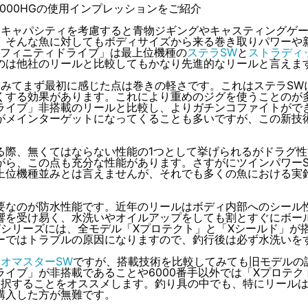
000HGの使用インプレッションをご紹介
インキャパシティを考慮すると青物ジギングやキャスティングゲ
。そんな魚に対してもボディサイズから来る巻き取りパワーや
ンフィニティドライブ」は最上位機種の
ステラSW
と
ストラディ
のは他社のリールと比較してもかなり先進的なリールと言えま
ってみてまず最初に感じた点は巻きの軽さです。これはステラS
くする効果があります。これにより重めのジグを使うことのが
ライブ」非搭載のリールと比較し、よりガチンコファイトができ
がメインターゲットになってくることも多いですが、この新技
る際、無くてはならない性能の1つとして挙げられるがドラグ性
がら、この点も充分な性能があります。さすがにツインパワー
上位機種並みとは言えませんが、それでも多くの魚における実
要なのが防水性能です。近年のリールはボディ内部へのシール
響を受け易く、水洗いやオイルアップをしても割とすぐにボー
Wシリーズには、全モデル「Xプロテクト」と「Xシールド」が
ーではトラブルの原因になりますので、釣行後は必ず水洗いを
オマスターSW
ですが、搭載技術を比較してみても旧モデルの
イブ」が非搭載であることや6000番手以外では「Xプロテク
選択することをオススメします
。釣り具の中でも、特にリール
購入した方が無難です。