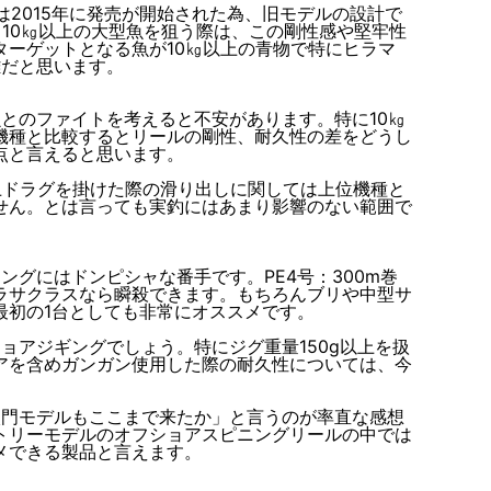
は2015年に発売が開始された為、旧モデルの設計で
10㎏以上の大型魚を狙う際は、この剛性感や堅牢性
ーゲットとなる魚が10㎏以上の青物で特にヒラマ
難
だと思います。
とのファイトを考えると不安があります。特に10㎏
機種と比較するとリールの剛性、耐久性の差をどうし
点と言えると思います。
上ドラグを掛けた際の滑り出しに関しては上位機種と
せん。とは言っても実釣にはあまり影響のない範囲で
ングにはドンピシャな番手です。PE4号：300m巻
ラサクラスなら瞬殺できます。もちろんブリや中型サ
最初の1台としても非常にオススメです。
ョアジギングでしょう。特にジグ重量150g以上を扱
アを含めガンガン使用した際の耐久性については、今
入門モデルもここまで来たか」と言うのが率直な感想
トリーモデルのオフショアスピニングリールの中では
メできる製品と言えます。