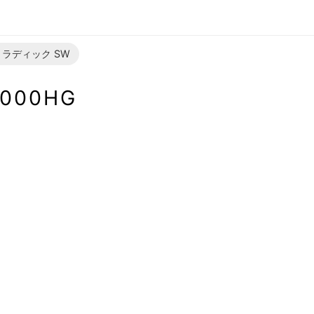
ラディック SW
000HG