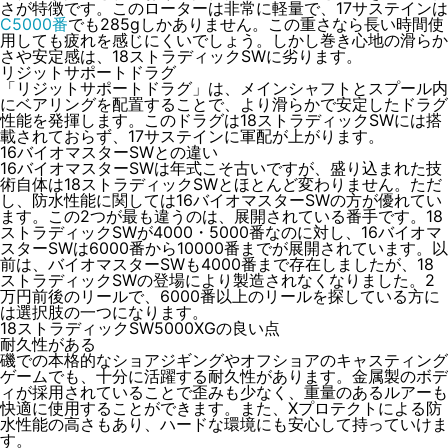
さが特徴です。このローターは非常に軽量で、17サステインは
C5000番
でも285gしかありません。この重さなら長い時間使
用しても疲れを感じにくいでしょう。しかし巻き心地の滑らか
さや安定感は、18ストラディックSWに劣ります。
リジットサポートドラグ
「リジットサポートドラグ」は、メインシャフトとスプール内
にベアリングを配置することで、より滑らかで安定したドラグ
性能を発揮します。
このドラグは18ストラディックSWには搭
載されておらず、17サステインに軍配が上がります
。
16バイオマスターSWとの違い
16バイオマスターSWは年式こそ古いですが、盛り込まれた技
術自体は18ストラディックSWとほとんど変わりません。ただ
し、防水性能に関しては16バイオマスターSWの方が優れてい
ます。この2つが最も違うのは、展開されている番手です。18
ストラディックSWが4000・5000番なのに対し、16バイオマ
スターSWは6000番から10000番までが展開されています。以
前は、バイオマスターSWも4000番まで存在しましたが、18
ストラディックSWの登場により製造されなくなりました。
2
万円前後のリールで、6000番以上のリールを探している方に
は選択肢の一つになります
。
18ストラディックSW5000XGの良い点
耐久性がある
磯での本格的なショアジギングやオフショアのキャスティング
ゲームでも、十分に活躍する耐久性があります。金属製のボデ
ィが採用されていることで歪みも少なく、重量のあるルアーも
快適に使用することができます。また、Xプロテクトによる防
水性能の高さもあり、ハードな環境にも安心して持っていけま
す。