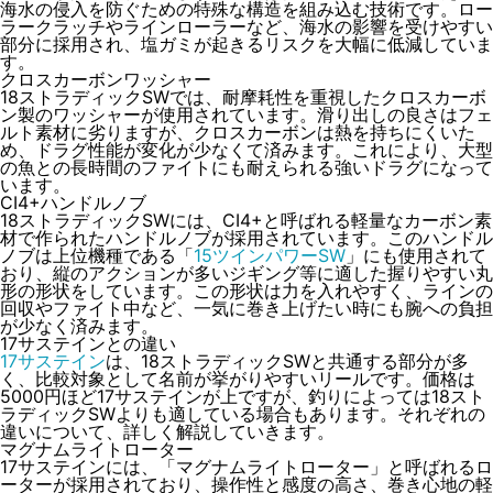
海水の侵入を防ぐための特殊な構造を組み込む技術です。ロー
ラークラッチやラインローラーなど、海水の影響を受けやすい
部分に採用され、塩ガミが起きるリスクを大幅に低減していま
す。
クロスカーボンワッシャー
18ストラディックSWでは、耐摩耗性を重視したクロスカーボ
ン製のワッシャーが使用されています。滑り出しの良さはフェ
ルト素材に劣りますが、クロスカーボンは熱を持ちにくいた
め、ドラグ性能が変化が少なくて済みます。これにより、大型
の魚との長時間のファイトにも耐えられる強いドラグになって
います。
CI4+ハンドルノブ
18ストラディックSWには、CI4+と呼ばれる軽量なカーボン素
材で作られたハンドルノブが採用されています。このハンドル
ノブは上位機種である「
15ツインパワーSW
」にも使用されて
おり、縦のアクションが多いジギング等に適した握りやすい丸
形の形状をしています。この形状は力を入れやすく、ラインの
回収やファイト中など、一気に巻き上げたい時にも腕への負担
が少なく済みます。
17サステインとの違い
17サステイン
は、18ストラディックSWと共通する部分が多
く、比較対象として名前が挙がりやすいリールです。価格は
5000円ほど17サステインが上ですが、釣りによっては18スト
ラディックSWよりも適している場合もあります。それぞれの
違いについて、詳しく解説していきます。
マグナムライトローター
17サステインには、「マグナムライトローター」と呼ばれるロ
ーターが採用されており、操作性と感度の高さ、巻き心地の軽