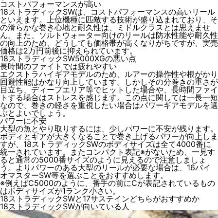
コストパフォーマンスが高い
18ストラディックSWは、コストパフォーマンスの高いリール
といえます。上位機種に匹敵する技術が盛り込まれており、そ
の滑らかな巻き心地と耐久性は、ミドルクラスとは思えませ
ん。また、ソルトウォーター向けのリールは防水性能や耐久性
の向上のため、どうしても価格帯が高くなりがちですが、実売
価格は2万円前後に抑えられています。
18ストラディックSW5000XGの悪い点
長時間のファイトでは疲れやすい
エクストラハイギアモデルのため、ルアーの操作性や根がかり
回避性能はかなり向上しています。しかしその分巻きの重さが
目立ち、ディープエリア等でヒットした場合や、長時間ファイ
トする場合はストレスを感じます。この点に関しては一長一短
なので、巻きの軽さを重視したい場合はパワーギアモデルを選
ぶとよいでしょう。
パワーに不安
大型の魚とやり取りするには、少しパワーに不安が残ります。
ボディとギアが大きくなることで巻き上げるパワーが向上しま
すが、18ストラディックSWのボディサイズは全て4000番に
統一されています。またコンパクト表記※がないため、一見す
ると通常の5000番サイズのように見えるので注意しましょ
う。よりパワーのある大型のリールが必要な場合は、16バイ
オマスターSW等を選ぶことをおすすめします。
※例えばC5000のように、番手の前にCが表記されているもの
はボディサイズが1ランク小さい。
18ストラディックSWと17サステインどちらがおすすめか
18ストラディックSWが向いている人