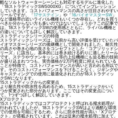
酷なソルトウォーターシーンにも対応するモデルに進化した
「18ストラディックSW5000XG」についてインプレッション
していきます。コストパフォーマンスの高さが注目されやすい
リールですが、「
17サステイン
」や「
16バイオマスターSW
」
など価格帯の近いライバル機種もいくつか存在し、どれを買う
べきか分からない方も多いのではないでしょうか？この記事で
は、18ストラディックSWの使用感とともに、ライバル機種と
の違いについても詳しく解説していきます。
ストラディックシリーズの特徴
ストラディックシリーズは、以前から高い評価を受けていたバ
イオマスターシリーズの後継機として開発されました。耐久性
の高さや巻き心地の良さをコンセプトとした「コアソリッドシ
リーズ」に該当し、基本的には巻き続ける釣りに適したリール
です。ステラやヴァンキッシュ等の上位機種にも迫る数の技術
が盛り込まれつつも、実売価格が2万円程度に抑えられている
ことが特徴で、コストパフォーマンスが高いと言われる所以で
す。そのコストパフォーマンスを下げることなく、ジギングや
キャスティングでの使用に最適化されたのが18ストラディッ
クSWになります。
15ストラディックからの変更点
より耐久性や防水性を高めるため、15ストラディックかいく
つか変更された部分があります。ここではその変更点につい
て、1つずつ詳しく解説していきます。
Xプロテクト
15ストラディックではコアプロテクトと呼ばれる撥水処理が
行われていましたが、18ストラディックSWはより過酷な環境
での使用を可能にするため、さらに防水性能が高い「Xプロテ
クト」が搭載されています。これは従来の撥水処理に加えて、