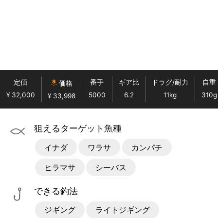
定価
番手
ギア比
ドラグ/耐力
自重
価格
¥ 32,000
5000
6.2
11kg
310g
¥ 33,998
狙えるターゲット魚種
イナダ
ワラサ
カンパチ
ヒラマサ
シーバス
できる釣法
ジギング
ライトジギング