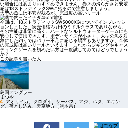
い場合にはあまりおすすめできません。巻きの滑らかさと安定
感は18ストラディックSWに劣るので注意しましょう。
大型の魚には不安が残るが、完成度の高いリール
今回は、18ストラディックSW5000XGについてインプレッシ
ョンしました。実売価格2万円のミドルクラスでありながら、
その性能は非常に高く、ハードなソルトウォーターゲームにも
安心して使用できます。ボディサイズが小さく、大型の魚を対
象にした釣りではパワー不足に感じる場面もありますが、全体
の完成度は高いリールといえます。
これからジギングやキャス
ティングゲームを初めたい方
は一度試してみてはどうでしょう
か？
この記事を書いた人
島国アングラー
まつや
アオリイカ、クロダイ、シーバス、アジ、ハタ、エギン
グ、落とし込み、天草地方（熊本県）