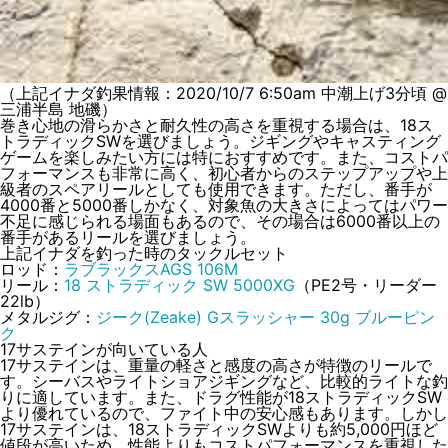
（上記イナダ釣果情報：2020/10/7 6:50am 中潮上げ3分頃 @
三浦半島 地磯）
巻き心地の滑らかさと耐久性の高さを重視する場合は、18ス
トラディックSWを選びましょう。ジギングやキャスティング
ゲームを楽しみたい方には特におすすめです。また、コストパ
フォーマンスも非常に高く、初心者からのステップアップや上
級者のスペアリールとしても使用できます。ただし、番手が
4000番と5000番しかなく、対象魚の大きさによってはパワー
不足に感じられる場面もあるので、その場合は6000番以上の
番手があるリールを選びましょう。
上記イナダを釣った時のタックルセット
ロッド：
ラブラックスAGS 106M
リール：
18 ストラディック SW 5000XG
（PE2号・リーダー
22lb）
メタルジグ：
ジーク(Zeake) Gスラッシャー 30g ブルーピン
ク
17サステインが向いている人
17サステインは、重量の軽さと感度の高さが特徴のリールで
す。シーバスやライトショアジギングなど、比較的ライトな釣
りに適しています。また、ドラグ性能が18ストラディックSW
より優れているので、ファイト中の安心感もあります。しかし
17サステインは、18ストラディックSWよりも約5,000円ほど
値段が高いため、性能よりもコストパフォーマンスを重視した