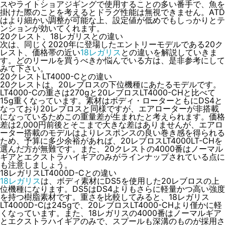
スやライトショアジギングで使用することの多い番手で、魚を
掛けた際のことを考えるとドラグ性能は無視できません。ATD
はより細かい調整が可能な上、設定値が低めでもしっかりとテ
ンションが効いてくれます。
20クレスト、18レガリスとの違い
次は、同じく2020年に登場したエントリーモデルである20ク
レスト、価格帯の近い
18レガリス
との違いを解説していきま
す。どのリールを買うべきか悩んでいる方は、是非参考にして
みて下さい。
20クレストLT4000-Cとの違い
20クレストは、20レブロスの下位機種にあたるモデルです。
LT4000-Cの重さは270gと20レブロスLT4000-CHと比べて
15g重くなっています。素材はボディ・ローターともにDS4と
なっており20レブロスと同様ですが、エアローターが非搭載
になっているためこの重量差が生まれたと考えられます。価格
差は2,000円前後とそこまで大きな差はありませんが、エアロ
ーター搭載のモデルはより
レスポンスの良い巻き感を得られる
ため、予算に多少余裕があれば、20レブロスLT4000LT-CHを
選んだ方が無難
です。また、20クレストの4000番はノーマル
ギアとエクストラハイギアのみがラインナップされている点に
も注意しましょう。
18レガリスLT4000D-Cとの違い
18レガリス
は、ボディ素材にDS5を使用した20レブロスの上
位機種になります。DS5はDS4よりもさらに軽量かつ高い強度
を持つ樹脂素材です。重さを比較してみると、18レガリス
LT4000D-Cは245gで、20レブロスLT4000-CHより僅かに軽
くなっています。また、18レガリスの4000番はノーマルギア
とエクストラハイギアのみで、スプールも深溝のものが採用さ