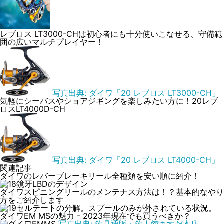
レブロス LT3000-CHは初心者にも十分使いこなせる、守備範
囲の広いマルチプレイヤー！
写真出典: ダイワ「20 レブロス LT3000-CH」
気軽にシーバスやショアジギングを楽しみたい方に！20レブ
ロスLT4000D-CH
写真出典: ダイワ「20 レブロス LT4000-CH」
関連記事
ダイワのレバーブレーキリール全種類を安い順に紹介！
ダイワスピニングリールのメンテナス方法は！？基本的なやり
方をご紹介します
ダイワEM MSの魅力 - 2023年現在でも買うべきか？
写真出典: 釣具通販：釣人館ますだ本店