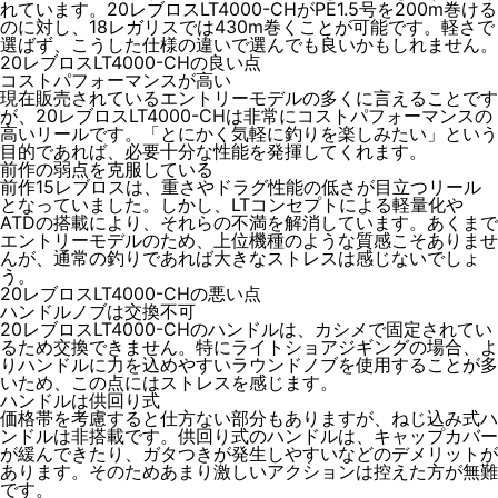
れています。20レブロスLT4000-CHがPE1.5号を200m巻ける
のに対し、18レガリスでは430m巻くことが可能です。軽さで
選ばず、こうした仕様の違いで選んでも良いかもしれません。
20レブロスLT4000-CHの良い点
コストパフォーマンスが高い
現在販売されているエントリーモデルの多くに言えることです
が、20レブロスLT4000-CHは非常にコストパフォーマンスの
高いリールです。
「とにかく気軽に釣りを楽しみたい」という
目的であれば、必要十分な性能を発揮してくれます
。
前作の弱点を克服している
前作15レブロスは、重さやドラグ性能の低さが目立つリール
となっていました。しかし、LTコンセプトによる軽量化や
ATDの搭載により、それらの不満を解消しています。あくまで
エントリーモデルのため、上位機種のような質感こそありませ
んが、通常の釣りであれば大きなストレスは感じないでしょ
う。
20レブロスLT4000-CHの悪い点
ハンドルノブは交換不可
20レブロスLT4000-CHのハンドルは、カシメで固定されてい
るため交換できません。特にライトショアジギングの場合、よ
りハンドルに力を込めやすいラウンドノブを使用することが多
いため、この点にはストレスを感じます。
ハンドルは供回り式
価格帯を考慮すると仕方ない部分もありますが、ねじ込み式ハ
ンドルは非搭載です。供回り式のハンドルは、キャップカバー
が緩んできたり、ガタつきが発生しやすいなどのデメリットが
あります。そのため
あまり激しいアクションは控えた方が無難
です。