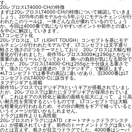
す。
20レブロスLT4000-CHの特徴
まずは20レブロスLT4000-CHの特徴について確認していきま
しょう。2015年の前モデルから5年ぶりにモデルチェンジが行
われたこのリールは、一体どんな点が優れているのでしょう
か。今回は4000番で気になりやすいポイントや前作との違い
を中心に解説していきます。
LTコンセプト化
20レブロスは、LT（LIGHT TOUGH）コンセプトを基にモデ
ルチェンジが行われたモデルです。LTコンセプトは文字通り
軽さと強さの2つをテーマとしており、20レブロスは大幅な軽
量化が行われました。前作15レブロス3000※は290gとかなり
重量のあるリールとなっており、腕への負担が気になる部分で
したが、20レブロスLT4000-CHは255gと十分扱える重さで
す。強さについては後述の「タフデジギア」で解説します。
※LTコンセプトでは番手の表記に違いがあり、旧3000番はLT
コンセプトのLT4000-Cに該当する。
タフデジギアも搭載
前作15レブロスではデジギアⅡというギアが搭載されていまし
たが、20レブロスでは新たにタフデジギアが採用されていま
す。これはギアの大径化と歯面の面積を拡大によって、より高
い耐久性を実現するというものです。LTコンセプトでは大幅
な軽量化が行われるため、その分の剛性をギアで補っていると
いうイメージが近いかもしれません。
ドラグは前作よりも高性能
20レブロスのドラグにはATD（オートマチックドラグシステ
ム）が搭載されています。前作のトーナメントドラグは良いも
のとは言えず、粗さが目立つドラグでした。4000番はシーバ