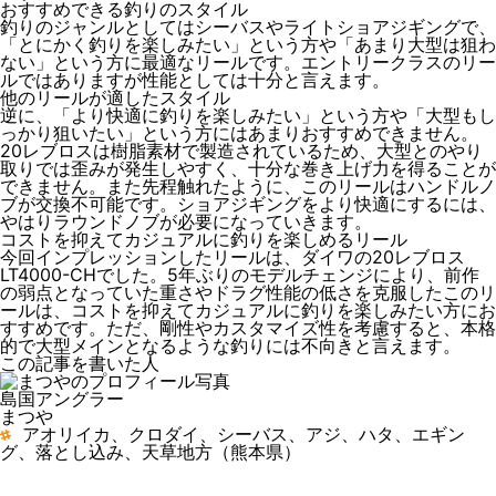
おすすめできる釣りのスタイル
釣りのジャンルとしてはシーバスやライトショアジギングで、
「とにかく釣りを楽しみたい」という方や「あまり大型は狙わ
ない」という方に最適なリールです。エントリークラスのリー
ルではありますが性能としては十分と言えます。
他のリールが適したスタイル
逆に、「より快適に釣りを楽しみたい」という方や「大型もし
っかり狙いたい」という方にはあまりおすすめできません。
20レブロスは樹脂素材で製造されているため、大型とのやり
取りでは歪みが発生しやすく、十分な巻き上げ力を得ることが
できません。また先程触れたように、このリールはハンドルノ
ブが交換不可能です。ショアジギングをより快適にするには、
やはりラウンドノブが必要になっていきます。
コストを抑えてカジュアルに釣りを楽しめるリール
今回インプレッションしたリールは、ダイワの20レブロス
LT4000-CHでした。5年ぶりのモデルチェンジにより、前作
の弱点となっていた重さやドラグ性能の低さを克服したこのリ
ールは、
コストを抑えてカジュアルに釣りを楽しみたい方にお
すすめ
です。ただ、剛性やカスタマイズ性を考慮すると、本格
的で大型メインとなるような釣りには不向きと言えます。
この記事を書いた人
島国アングラー
まつや
アオリイカ、クロダイ、シーバス、アジ、ハタ、エギン
グ、落とし込み、天草地方（熊本県）