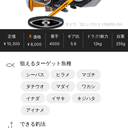
ダイワ「20 レブロス LT4000-CH」
定価
番手
ギア比
ドラグ/耐力
自重
価格
¥ 10,300
4000
5.6
12kg
255g
¥ 8,000
狙えるターゲット魚種
シーバス
ヒラメ
マゴチ
タチウオ
マダイ
ワカシ
イナダ
イサキ
キジハタ
アイナメ
できる釣法