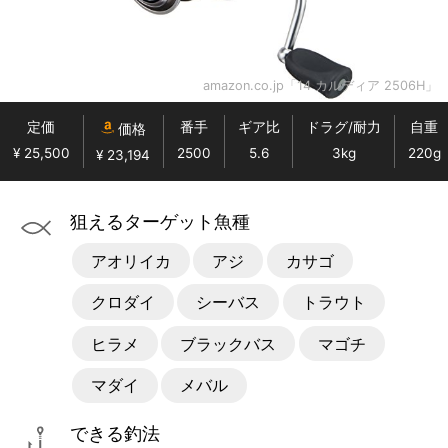
amazon.co.jp「14 カルディア 2506H」
定価
番手
ギア比
ドラグ/耐力
自重
価格
¥ 25,500
2500
5.6
3kg
220g
¥ 23,194
狙えるターゲット魚種
アオリイカ
アジ
カサゴ
クロダイ
シーバス
トラウト
ヒラメ
ブラックバス
マゴチ
マダイ
メバル
できる釣法