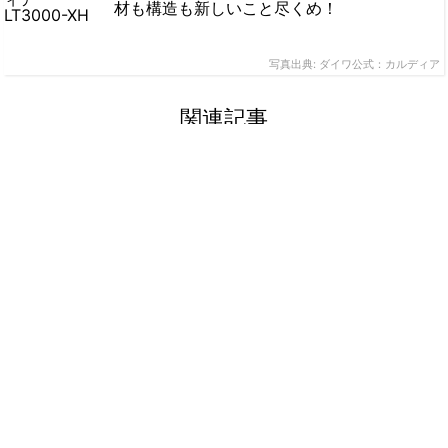
材も構造も新しいこと尽くめ！
写真出典: ダイワ公式：カルディア
関連記事
ダイワのレバーブレーキリール全種類を安い
順に紹介！
ダイワスピニングリールのメンテナス方法
は！？基本的なやり方をご紹介します
ダイワEM MSの魅力 - 2023年現在でも買う
べきか？
写真出典: 釣具通販：釣人館ますだ本店