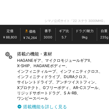
シマノ公式サイト「22 ステラ 3000MHG」
定価
番手
ギア比
ドラグ/耐力
自重
価格
¥ 88,800
3000
5.7
9kg
235g
¥ 74,264
搭載の機能・素材
HAGANEギア
マイクロモジュールギアⅡ
X-SHIP
HAGANEボディー
インフィニティループ
インフィニティクロス
インフィニティドライブ
DURAクロス
サイレントドライブ
アンチツイストフィン
Xプロテクト
Gフリーボディ
AR-Cスプール
リジッドサポートドラグ
S A-RB
ワンピースベール
搭載機能を詳しく見る