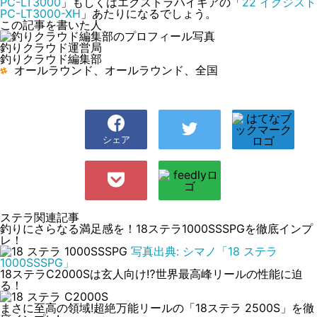
PC-LT3000
」もしくはエクストラハイギアの「
22 イグジスト
PC-LT3000-XH
」あたりになるでしょう。
この記事を書いた人
釣りクラウド運営局
釣りクラウド編集部
オールラウンド、オールラウンド、全国
シェア
ステラ関連記事
釣りにさらなる満足感を！18ステラ1000SSSPGを徹底インプ
レ！
写真出典: シマノ「18 ステラ
1000SSSPG」
18ステラC2000Sは玄人向け⁉世界最高峰リールの性能に迫
る！
まさに至高の領域!超絶万能リールの「18ステラ 2500S」を徹