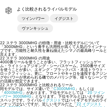
よく比較されるライバルモデル
ツインパワー
イグジスト
ヴァンキッシュ
22 ステラ 3000MHG の特徴・用途・比較モデルについて
「3000MHG」という番手も汎用性が高くて人気のラインナッ
プです。万能性と耐久性を兼ね揃えたシマノの最高峰リールと
言えます。
22 ステラ 3000MHG の用途
4000番リールを使うことが多い、フラットフィッシュゲー
ム・ライトショアジギング・シーバスゲーム。2500番サイズ
を使うことが多い、エギング・ブラックバス・本流トラウト・
ロックフィッシュ。更に、フロートやキャロを遠投するアジン
グやパワーが求められる磯でのメバリング等、様々なシーンで
の活躍が想定できます。
22 ステラ 3000MHG と比較されるリール
同モデルでは、サイズ違いで「
C3000MHG
」もしくは
「
4000MHG
」があります。下位モデルとしては「
20 ツイン
パワー 3000MHG
」となります。下位モデルとはいえ十分な
スペックです。ライバル
イグスジト
ではハイギアモデルのライ
ンナップはないですが、近しいモデルだと「
22 イグジスト