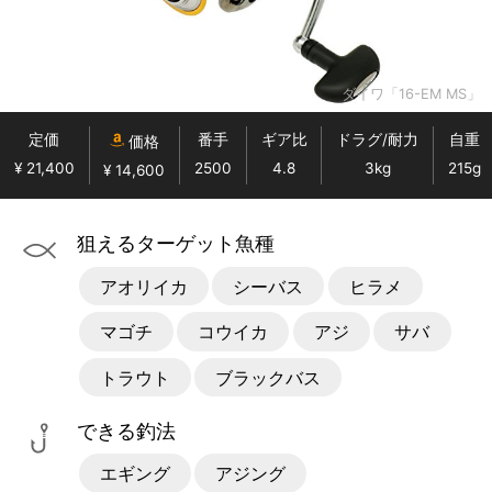
ダイワ「16-EM MS」
定価
番手
ギア比
ドラグ/耐力
自重
価格
¥ 21,400
2500
4.8
3kg
215g
¥ 14,600
狙えるターゲット魚種
アオリイカ
シーバス
ヒラメ
マゴチ
コウイカ
アジ
サバ
トラウト
ブラックバス
できる釣法
エギング
アジング