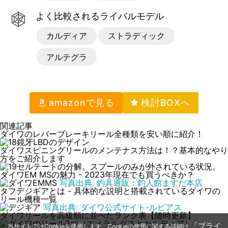
よく比較されるライバルモデル
カルディア
ストラディック
アルテグラ
amazon
で見る
関連記事
ダイワのレバーブレーキリール全種類を安い順に紹介！
ダイワスピニングリールのメンテナス方法は！？基本的なやり
方をご紹介します
ダイワEM MSの魅力 - 2023年現在でも買うべきか？
写真出典: 釣具通販：釣人館ますだ本店
タフデジギアとは - 具体的な説明と搭載されているダイワの
リール機種一覧
写真出典: ダイワ公式サイト-ルビアス
ダイワリールを高級順に並べたランク表【随時更新】
「プライ
当サイトではCookieを使用します。Cookieの使用に関する詳細は