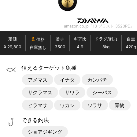
amazon.co.jp「13 ブラスト 3520PE」
定価
番手
ギア比
ドラグ/耐力
自重
価格
¥ 29,800
3500
4.9
8kg
420g
在庫無し
狙えるターゲット魚種
アメマス
イナダ
カンパチ
サクラマス
サワラ
シーバス
ヒラマサ
ワカシ
ワラサ
青物
できる釣法
ショアジギング