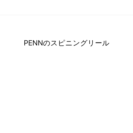
PENNのスピニングリール
PENNの特徴
釣具総合メーカー「ピュア・フィッシング・ジャパン」が取り
イズのラインナップに力を注いでいるアブガルシアに対し、オフ
です。またPENNのリールは、ゴールド＆ブラックカラーでシ
の大型リールと比較をしても圧倒的に価格が安く、ビックフィ