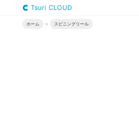
Tsuri CLOUD
ホーム
スピニングリール
国内でのアブガルシア販売元である、
ランドが「PENN」です。小〜中サ
ールを中心に取り揃えているのが特徴
イン性が高いもの魅力でしょう。他社
といえます。