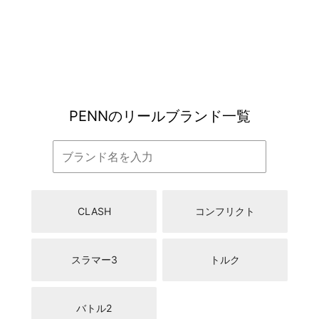
なものが多く、デザイン性が高いもの魅力でしょう。他
社の大型リールと比較をしても圧倒的に価格が安く、ビ
ックフィッシュを狙う最初の一台にうってつけといえま
す。
PENNのリールブランド一覧
CLASH
コンフリクト
スラマー3
トルク
バトル2