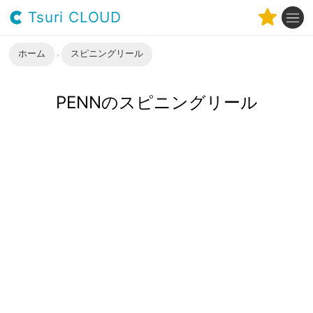
Tsuri CLOUD
ホーム
スピニングリール
PENNのスピニングリール
PENNの特徴
国内でのアブガルシア販売元である、釣具総合メーカー
「ピュア・フィッシング・ジャパン」が取り扱う、もう
一つのスピニングリールブランドが「PENN」です。小〜
中サイズのラインナップに力を注いでいるアブガルシア
に対し、オフショアなどで活躍するような、大型リール
を中心に取り揃えているのが特徴です。またPENNのリー
ルは、ゴールド＆ブラックカラーでシンプルかつシック